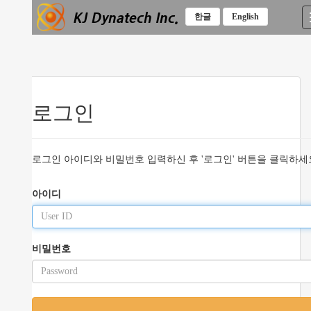
한글
English
T
o
g
g
l
e
n
로그인
a
v
i
g
로그인 아이디와 비밀번호 입력하신 후 '로그인' 버튼을 클릭하세요.
a
t
아이디
i
o
n
비밀번호