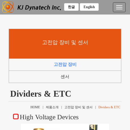
한글
English
T
o
g
g
l
e
고전압 장비 및 센서
n
a
v
i
고전압 장비
g
a
센서
t
i
o
Dividers & ETC
n
HOME | 제품소개 | 고전압 장비 및 센서 |
Dividers & ETC
High Voltage Devices