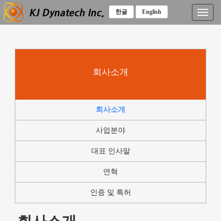
한글
English
T
o
g
g
l
e
회사소개
n
a
v
i
회사소개
g
a
사업분야
t
i
대표 인사말
o
n
연혁
인증 및 특허