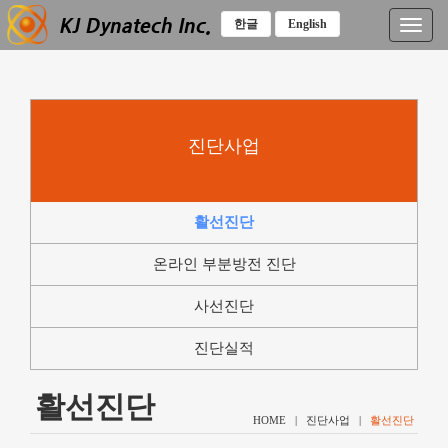
한글
English
T
o
g
g
l
e
진단사업
n
a
v
i
활선진단
g
a
온라인 부분방전 진단
t
i
사선진단
o
n
진단실적
활선진단
HOME | 진단사업 |
활선진단